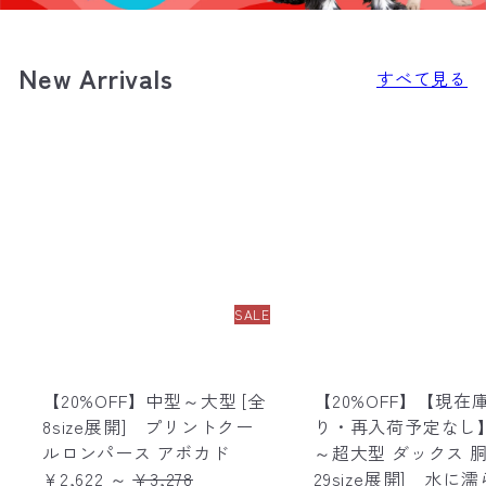
T
New Arrivals
すべて見る
SALE
【20%OFF】中型～大型 [全
【20%OFF】【現在
8size展開] プリントクー
り・再入荷予定なし
ルロンパース アボカド
～超大型 ダックス 胴
R
¥2,622
～
¥3,278
29size展開] 水に