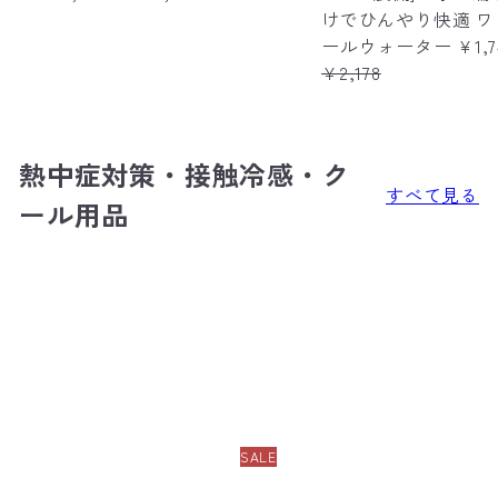
e
けでひんやり快適 ワ
g
ールウォーター
¥1,
u
¥2,178
l
a
r
熱中症対策・接触冷感・ク
p
すべて見る
r
ール用品
i
c
e
SALE