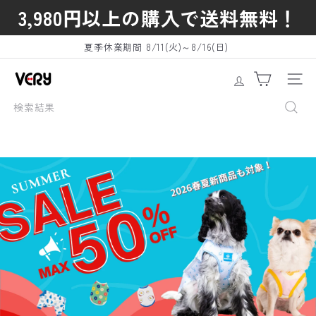
コ
3,980
円以上の購入で送料無料！
ン
テ
夏季休業期間 8/11(火)～8/16(日)
ン
ス
ラ
ツ
イ
V
Site n
ド
に
シ
検
ョ
ス
E
ー
索
キ
の
一
結
ッ
R
時
果
停
プ
止
Y
-
P
E