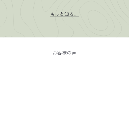
もっと知る。
お客様の声
★★★★★
小型～超大型 ダックス 胴長
[全29size展開]
プリントクールタンク チュ
ーリップ