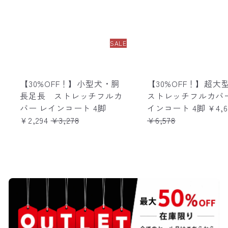
SALE
【30%OFF！】小型犬・胴
【30%OFF！】超
長足長 ストレッチフルカ
ストレッチフルカバー
S
S
バー レインコート 4脚
インコート 4脚
¥4,6
R
a
a
¥2,294
¥3,278
¥6,578
e
l
l
g
e
e
u
p
p
l
r
r
a
i
i
r
c
c
p
e
e
r