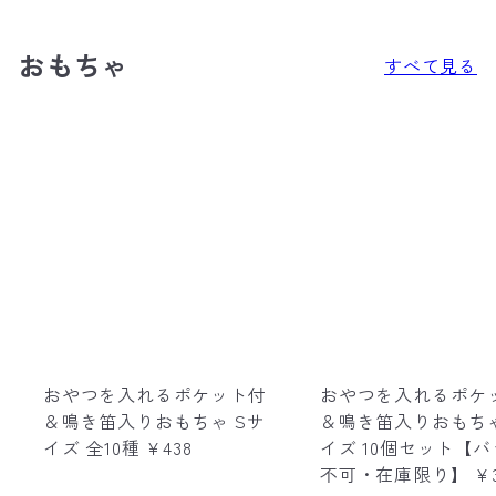
おもちゃ
すべて見る
おやつを入れるポケット付
おやつを入れるポケ
＆鳴き笛入りおもちゃ Sサ
＆鳴き笛入りおもちゃ
イズ 全10種
¥438
イズ 10個セット【
S
不可・在庫限り】
¥3