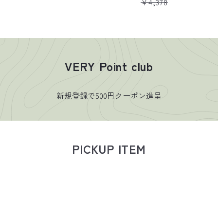
a
¥4,378
l
e
p
r
i
VERY Point club
c
e
新規登録で500円クーポン進呈
PICKUP ITEM