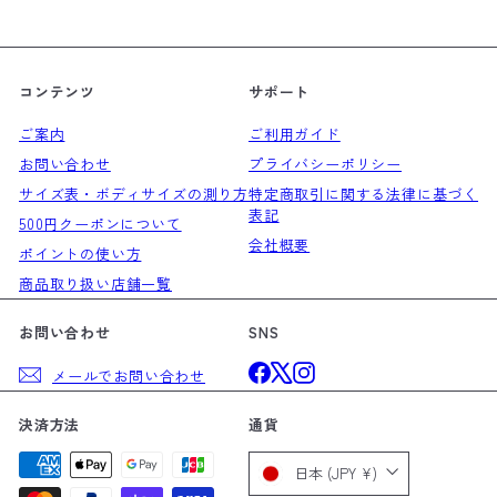
る
ア
ド
レ
ス
コンテンツ
サポート
を
ご案内
ご利用ガイド
入
お問い合わせ
プライバシーポリシー
力
サイズ表・ボディサイズの測り方
特定商取引に関する法律に基づく
し
表記
て
500円クーポンについて
会社概要
く
ポイントの使い方
だ
商品取り扱い店舗一覧
さ
い
お問い合わせ
SNS
Facebook
X
Instagram
メールでお問い合わせ
決済方法
通貨
日本 (JPY ¥)