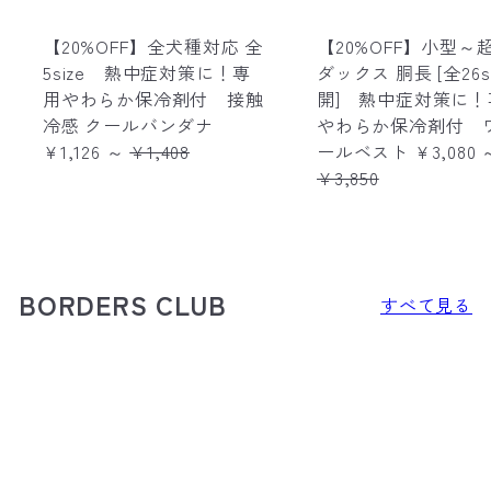
【20%OFF】全犬種対応 全
【20%OFF】小型～
5size 熱中症対策に！専
ダックス 胴長 [全26s
用やわらか保冷剤付 接触
開] 熱中症対策に！
冷感 クールバンダナ
やわらか保冷剤付 
R
¥1,126
～
¥1,408
ールベスト
¥3,080
e
¥3,850
g
u
l
a
BORDERS CLUB
すべて見る
r
p
r
i
c
e